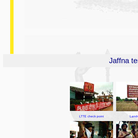
Jaffna t
LTTE check point
Land