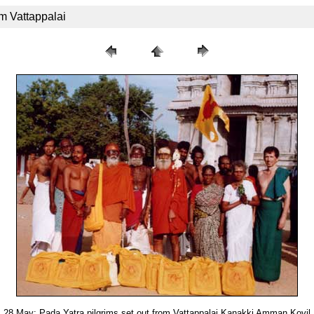
m Vattappalai
28 May: Pada Yatra pilgrims set out from Vattappalai Kanakki Amman Kovil